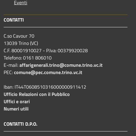
Eventi
CONTATTI
C.so Cavour 70
13039 Trino (VC)
C.F. 80001910027 - P.Iva: 00379920028
Telefono: 0161 806010
E-mail:
affarigenerali.trino@comune.trino.vc.it
PEC:
comune@pec.comune.trino.vc.it
Iban: IT44T0608510316000000911412
Ufficio Relazioni con il Pubblico
Uffici e orari
Numeri utili
CONTATTI D.P.O.