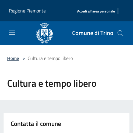
Salta al contenuto principale
|
Regione Piemonte
Accedi all'area personale
Comune di Trino
Home
>
Cultura e tempo libero
Cultura e tempo libero
Contatta il comune